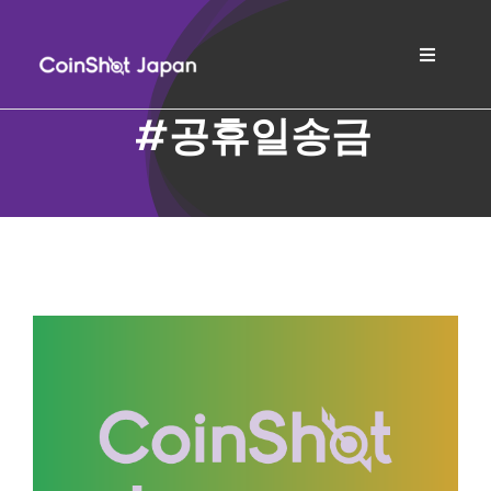
Skip
to
Toggle
content
Navigat
ホーム
#공휴일송금
会社紹介
サービス案内
FAQs
ブログ
日本語