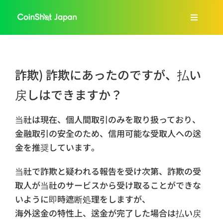
Skip
to
Toggle
content
Navigat
ホーム
詐欺) 詐欺にあったのですが、払い
会社紹介
戻しはできますか？
サービス案内
当社は現在、個人間取引のみを取り扱っており、
金融取引の安全のため、信用可能な受取人への送
金を推奨しています。
FAQs
当社で詐欺と疑われる報告を受け次第、詐欺の受
ブログ
取人が当社のサービスから受け取ることができな
いように即時遮断処理をしますが、
海外送金の特性上、送金が完了した場合は払い戻
日本語