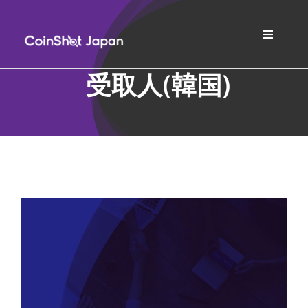
Skip
to
Toggle
content
Navigat
ホーム
受取人(韓国)
会社紹介
サービス案内
FAQs
ブログ
日本語