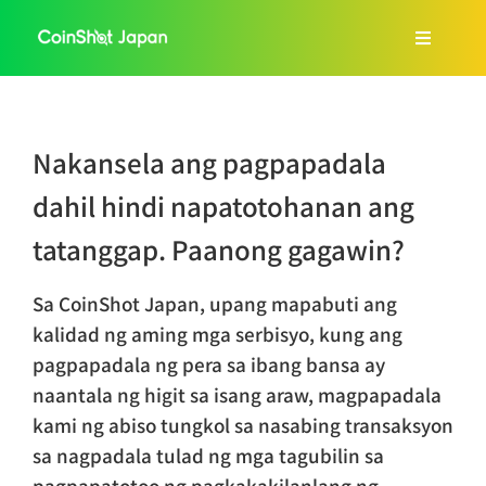
Skip
to
Toggle
content
Navigat
Home
Nakansela ang pagpapadala
About Us
dahil hindi napatotohanan ang
tatanggap. Paanong gagawin?
Services
Sa CoinShot Japan, upang mapabuti ang
FAQ
kalidad ng aming mga serbisyo, kung ang
pagpapadala ng pera sa ibang bansa ay
naantala ng higit sa isang araw, magpapadala
Blog
kami ng abiso tungkol sa nasabing transaksyon
sa nagpadala tulad ng mga tagubilin sa
Tagalog
pagpapatotoo ng pagkakakilanlang ng