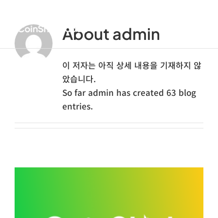
콘
텐
About
admin
Toggle
츠
Navigat
로
홈
건
이 저자는 아직 상세 내용을 기재하지 않
너
았습니다.
회사소개
뛰
So far admin has created 63 blog
기
entries.
서비스 안내
FAQs
블로그
한국어