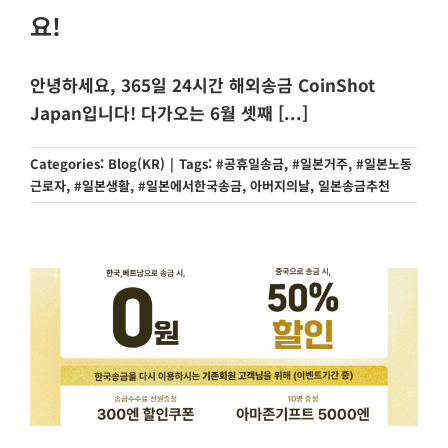
요!
안녕하세요, 365일 24시간 해외송금 CoinShot
Japan입니다! 다가오는 6월 셋째 [...]
Categories:
Blog(KR)
|
Tags:
#공휴일송금
,
#일본거주
,
#일본노동
근로자
,
#일본생활
,
#일본에서한국송금
,
아버지의날
,
일본송금추천