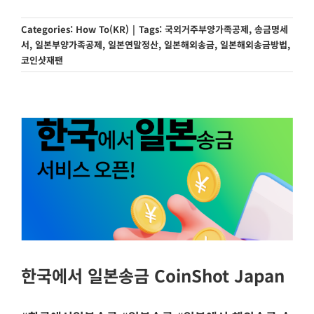
Categories:
How To(KR)
|
Tags:
국외거주부양가족공제
,
송금명세
서
,
일본부양가족공제
,
일본연말정산
,
일본해외송금
,
일본해외송금방법
,
코인샷재팬
한국에서 일본송금 CoinShot Japan