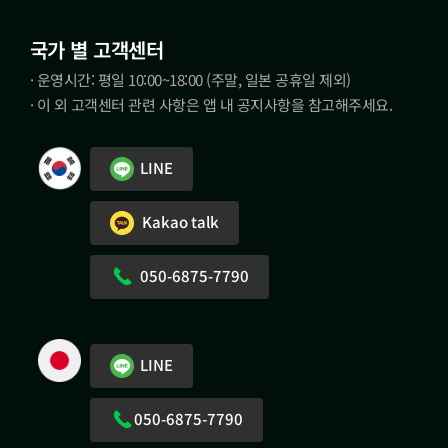
국가 별 고객센터
· 운영시간: 평일 10:00~18:00 (주말, 일본 공휴일 제외)
· 이 외 고객센터 관련 사항은 앱 내 공지사항을 참고해주세요.
LINE
Kakao talk
050-6875-7790
LINE
050-6875-7790