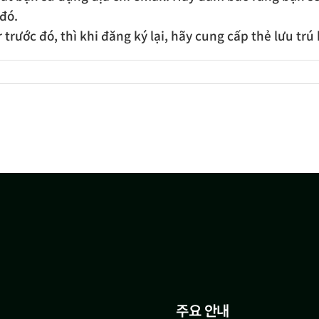
 đó.
rước đó, thì khi đăng ký lại, hãy cung cấp thẻ lưu trú 
주요 안내