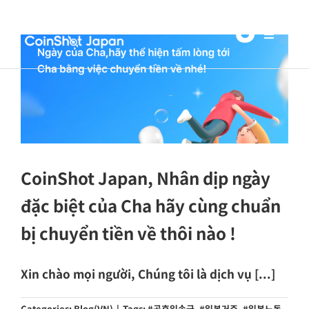
Skip
to
Toggle
content
Navigat
Trang chủ
Giới thiệu
công ty
Hướng dẫn
dịch vụ
CoinShot Japan, Nhân dịp ngày
Trung tâm
đặc biệt của Cha hãy cùng chuẩn
khách hàng
bị chuyển tiền về thôi nào !
Blog
Xin chào mọi người, Chúng tôi là dịch vụ [...]
Tiếng Việt
Categories:
Blog(VN)
|
Tags:
#공휴일송금
,
#일본거주
,
#일본노동