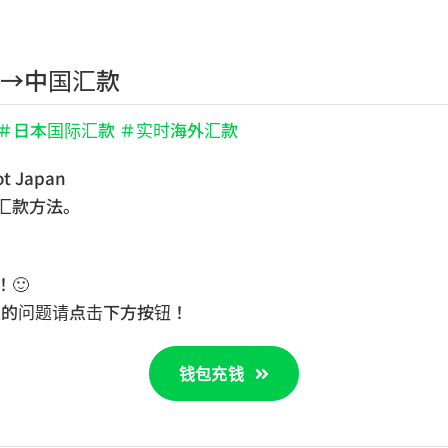
主页
公司简介
服务
本→中国汇款
 ＃日本国际汇款 ＃实时海外汇款
 Japan
的汇款方法。
！🙂
关的问题请点击下方按钮！
钱包充钱