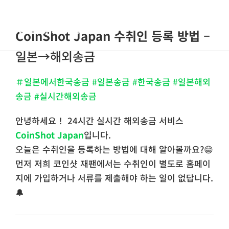
콘
텐
Toggle
CoinShot Japan 수취인 등록 방법
–
츠
Navigat
로
홈
일본→해외송금
건
너
＃일본에서한국송금 #일본송금 #한국송금 #일본해외
회사소개
뛰
송금 #실시간해외송금
기
서비스 안내
안녕하세요！ 24시간 실시간 해외송금 서비스
CoinShot Japan
입니다.
오늘은 수취인을 등록하는 방법에 대해 알아볼까요?😁
FAQs
먼저 저희 코인샷 재팬에서는 수취인이 별도로 홈페이
지에 가입하거나 서류를 제출해야 하는 일이 없답니다.
블로그
🔔
한국어