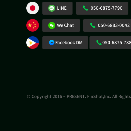
LINE
050-6875-7790
We Chat
050-6883-0042
Facebook DM
050-6875-78
© Copyright 2016 – PRESENT. FinShot,Inc. All Right