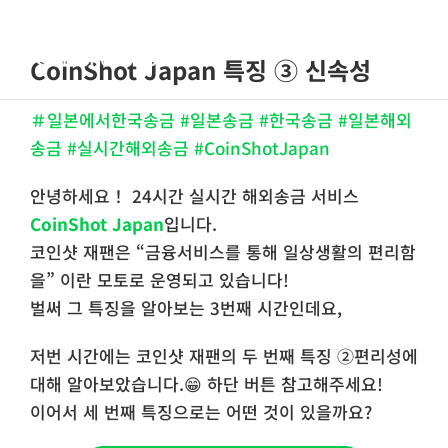
콘
텐
Toggle
CoinShot Japan 특징 ③ 신속성
츠
Navigat
로
홈
＃일본에서한국송금 #일본송금 #한국송금 #일본해외
건
송금 #실시간해외송금 #CoinShotJapan
너
회사소개
뛰
안녕하세요！ 24시간 실시간 해외송금 서비스
기
CoinShot Japan
입니다.
서비스 안내
코인샷 재팬은 “금융서비스를 통해 일상생활의 편리함
을” 이란 모토로 운영되고 있습니다!
FAQs
벌써 그 특징을 알아보는 3번째 시간인데요,
저번 시간에는 코인샷 재팬의 두 번째 특징 ②편리성에
블로그
대해 알아보았습니다.😁 하단 버튼 참고해주세요!
이어서 세 번째 특징으로는 어떤 것이 있을까요?
한국어