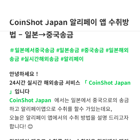
콘
텐
Toggle
CoinShot Japan 알리페이 앱 수취방
츠
Navigat
로
홈
법 – 일본→중국송금
건
너
＃일본에서중국송금 #일본송금 #중국송금 #일본해외
회사소개
뛰
송금 #실시간해외송금 #알리페이
기
서비스 안내
안녕하세요！
24시간 실시간 해외송금 서비스
「 CoinShot Japan
」
입니다
FAQs
CoinShot Japan
에서는 일본에서 중국으로의 송금
하고 알리페이앱으로 수취를 할수 가있는데요,
블로그
오늘은 알리페이 앱에서의 수취 방법을 설명 드리고자
합니다! 😊
한국어