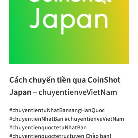
Cách chuyển tiền qua CoinShot
Japan
– chuyentienveVietNam
#chuyentientuNhatBansangHanQuoc
#chuyentienNhatBan #chuyentienveVietNam
#chuyentienquoctetuNhatBan
#chuyentienquoctetructuyen Chào bạn!