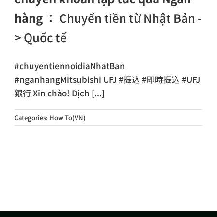
hàng ：
Chuyển tiền từ Nhật Bản -
> Quốc tế
#chuyentiennoidiaNhatBan
#nganhangMitsubishi UFJ #振込 #即時振込 #UFJ
銀行 Xin chào! Dịch [...]
Categories:
How To(VN)