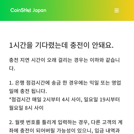
콘
텐
Toggle
츠
Navigat
로
홈
건
1시간을 기다렸는데 충전이 안돼요.
너
회사소개
뛰
충전 지연 시간이 오래 걸리는 경우는 이하와 같습니
기
다.
서비스 안내
1. 은행 점검시간에 송금 한 경우에는 익일 또는 영업
FAQs
일에 충전 됩니다.
*점검시간 매일 2시부터 4시 사이, 일요일 19시부터
월요일 8시 사이
블로그
2. 월렛 번호를 틀리게 입력하는 경우, 다른 고객의 계
한국어
좌에 충전이 되어버릴 가능성이 있으니, 입금 내역과