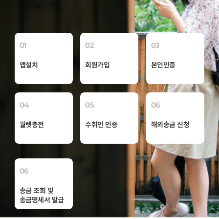
01
02
03
앱설치
회원가입
본인인증
04
05
06
월렛충전
수취인 인증
해외송금 신청
06
송금 조회 및
송금명세서 발급