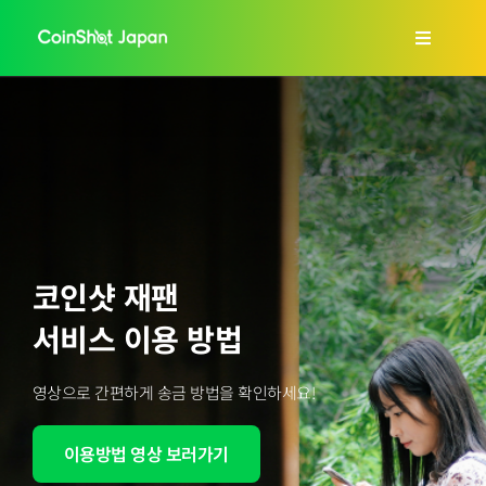
콘
텐
Toggle
츠
Navigat
로
홈
건
너
회사소개
뛰
기
서비스 안내
코인샷 재팬
FAQs
서비스 이용 방법
영상으로 간편하게 송금 방법을 확인하세요!
블로그
이용방법 영상 보러가기
한국어