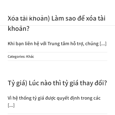
Skip
to
Toggle
Xóa tài khoản) Làm sao để xóa tài
content
Navigat
Trang chủ
khoản?
Giới thiệu
Khi bạn liên hệ với Trung tâm hỗ trợ, chúng [...]
công ty
Categories:
Khác
Hướng dẫn
dịch vụ
Trung tâm
khách hàng
Tỷ giá) Lúc nào thì tỷ giá thay đổi?
Blog
Vì hệ thống tỷ giá được quyết định trong các
[...]
Tiếng Việt